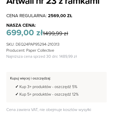
Artwall nr 23 z ramkami
CENA REGULARNA:
2569,00
ZŁ
NASZA CENA:
699,00
zł
1499,99
zł
Pierwotna
Aktualna
SKU: DEQ24PAP95294-210313
cena
cena
wynosiła:
wynosi:
Producent: Paper Collective
1499,99 zł.
699,00 zł.
Najniższa cena sprzed 30 dni:
1489,99
zł
Kupuj więcej i oszczędzaj:
Kup 3+ produktów - oszczędź 5%
Kup 5+ produktów - oszczędź 12%
Cena zawiera VAT, nie obejmuje kosztów wysyłki