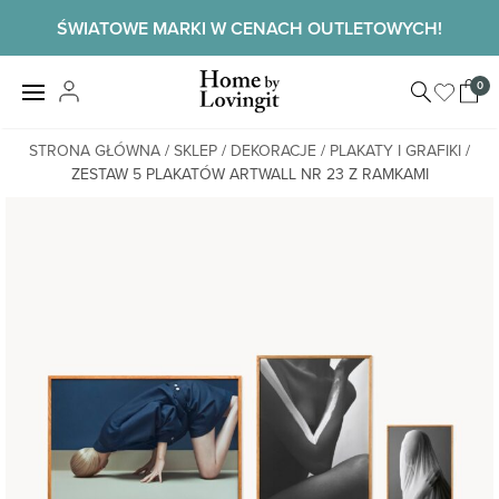
Skip
ŚWIATOWE MARKI W CENACH OUTLETOWYCH!
to
content
Home by
0
View
LovingIt
shopp
cart
STRONA GŁÓWNA
/
SKLEP
/
DEKORACJE
/
PLAKATY I GRAFIKI
/
ZESTAW 5 PLAKATÓW ARTWALL NR 23 Z RAMKAMI