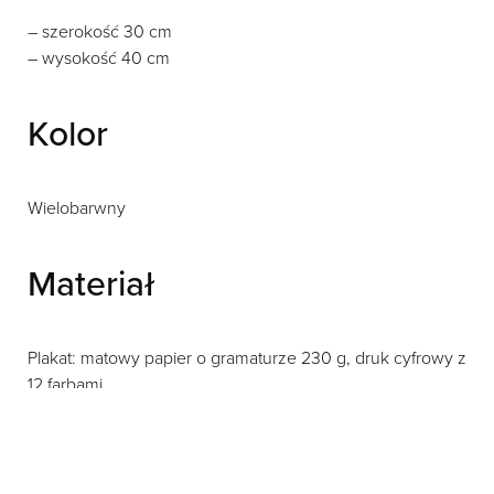
– szerokość 30 cm
– wysokość 40 cm
Kolor
Wielobarwny
Materiał
Plakat: matowy papier o gramaturze 230 g, druk cyfrowy z
12 farbami
Rama: drewno dębowe
Przód: plexi