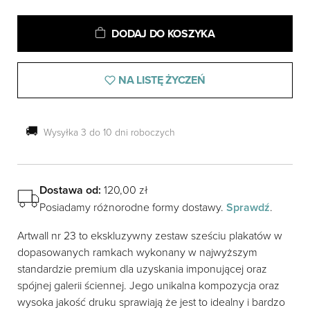
ilość
Alternative:
DODAJ DO KOSZYKA
Zestaw
5
plakatów
NA LISTĘ ŻYCZEŃ
Artwall
nr
23
🚚
Wysyłka 3 do 10 dni roboczych
z
ramkami
Dostawa od:
120,00
zł
Posiadamy różnorodne formy dostawy.
Sprawdź
.
Artwall nr 23 to ekskluzywny zestaw sześciu plakatów w
dopasowanych ramkach wykonany w najwyższym
standardzie premium dla uzyskania imponującej oraz
spójnej galerii ściennej. Jego unikalna kompozycja oraz
wysoka jakość druku sprawiają że jest to idealny i bardzo