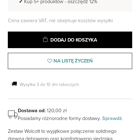
Kup 5+ produktów - oszczędź 12%
Cena zawiera VAT, nie obejmuje kosztów wysyłki
ilość
Alternative:
DODAJ DO KOSZYKA
Zestaw
2
krzeseł
NA LISTĘ ŻYCZEŃ
Wolcott
z
drewna
🚚
Wysyłka 3 do 10 dni roboczych
dębowego
z
siedziskiem
ze
Dostawa od:
120,00
zł
skóry
Posiadamy różnorodne formy dostawy.
Sprawdź
.
mieszanej
Zestaw Wolcott to wyjątkowe połączenie solidnego
drewna dębowego oraz komfortowego siedziska