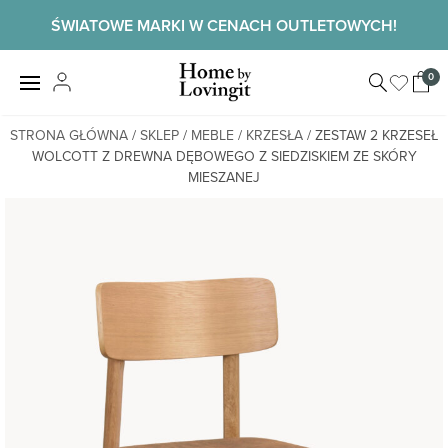
Skip
ŚWIATOWE MARKI W CENACH OUTLETOWYCH!
to
content
Home by
0
View
LovingIt
shopp
cart
STRONA GŁÓWNA
/
SKLEP
/
MEBLE
/
KRZESŁA
/ ZESTAW 2 KRZESEŁ
WOLCOTT Z DREWNA DĘBOWEGO Z SIEDZISKIEM ZE SKÓRY
MIESZANEJ