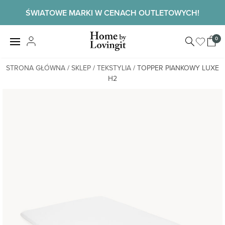
Skip
ŚWIATOWE MARKI W CENACH OUTLETOWYCH!
to
content
Home by
0
View
LovingIt
shopp
cart
STRONA GŁÓWNA
/
SKLEP
/
TEKSTYLIA
/ TOPPER PIANKOWY LUXE
H2