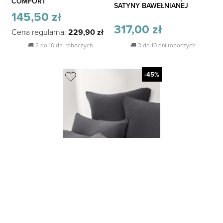
COMFORT
SATYNY BAWEŁNIANEJ
145,50
zł
317,00
zł
Cena regularna:
229,90
zł
🚚
3 do 10 dni roboczych
🚚
3 do 10 dni roboczych
-45%
POSZWA MUŚLINOWA ODILE
– MIĘKKA