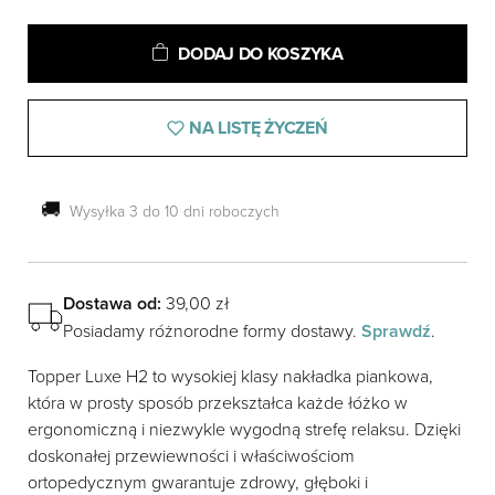
ilość
Alternative:
DODAJ DO KOSZYKA
Topper
piankowy
Luxe
NA LISTĘ ŻYCZEŃ
H2
🚚
Wysyłka 3 do 10 dni roboczych
Dostawa od:
39,00
zł
Posiadamy różnorodne formy dostawy.
Sprawdź
.
Topper Luxe H2 to wysokiej klasy nakładka piankowa,
która w prosty sposób przekształca każde łóżko w
ergonomiczną i niezwykle wygodną strefę relaksu. Dzięki
doskonałej przewiewności i właściwościom
ortopedycznym gwarantuje zdrowy, głęboki i