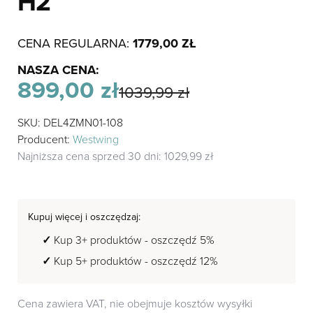
H2
CENA REGULARNA:
1779,00
ZŁ
NASZA CENA:
899,00
zł
1039,99
zł
Pierwotna
Aktualna
SKU: DEL4ZMN01-108
cena
cena
wynosiła:
wynosi:
Producent:
Westwing
1039,99 zł.
899,00 zł.
Najniższa cena sprzed 30 dni:
1029,99
zł
Kupuj więcej i oszczędzaj:
Kup 3+ produktów - oszczędź 5%
Kup 5+ produktów - oszczędź 12%
Cena zawiera VAT, nie obejmuje kosztów wysyłki