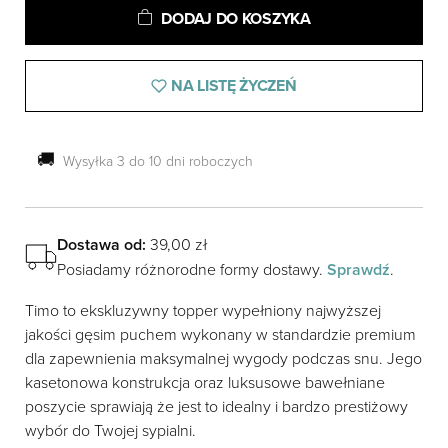
ilość
Alternative:
DODAJ DO KOSZYKA
Puchowy
topper
do
NA LISTĘ ŻYCZEŃ
materaca
Timo
🚚
Wysyłka 3 do 10 dni roboczych
Dostawa od:
39,00
zł
Posiadamy różnorodne formy dostawy.
Sprawdź
.
Timo to ekskluzywny topper wypełniony najwyższej
jakości gęsim puchem wykonany w standardzie premium
dla zapewnienia maksymalnej wygody podczas snu. Jego
kasetonowa konstrukcja oraz luksusowe bawełniane
poszycie sprawiają że jest to idealny i bardzo prestiżowy
wybór do Twojej sypialni.