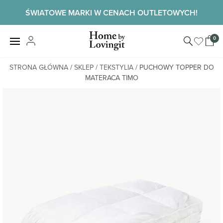
Skip
ŚWIATOWE MARKI W CENACH OUTLETOWYCH!
to
content
Home by
0
View
LovingIt
shopp
cart
STRONA GŁÓWNA
/
SKLEP
/
TEKSTYLIA
/ PUCHOWY TOPPER DO
MATERACA TIMO