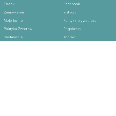
Ebooki
Facebook
Zamówienie
Instagram
Moje konto
Polityka prywatności
Polityka Zwrotów
Regulamin
Reklamacje
Kontakt
Blog
Zaobserwuj nas
Facebook
Instagram
Zapisz się do naszego newslettera
Dołącz
›
Klikając na „Chcę dostęp” wyrażam chęć zapisu do newslettera
w celu ot
…
Rozwiń