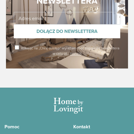
NEWSLETTERA
Dołącz
DOŁĄCZ DO NEWSLETTERA
Klikając na „Chcę dostęp” wyrażam chęć zapisu do newslettera
w celu ot
…
Rozwiń
Pomoc
Kontakt