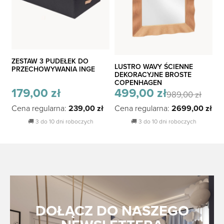
ZESTAW 3 PUDEŁEK DO
LUSTRO WAVY ŚCIENNE
PRZECHOWYWANIA INGE
DEKORACYJNE BROSTE
COPENHAGEN
179,00
zł
499,00
zł
989,00
zł
Pierwotna
Aktualna
Cena regularna:
239,00
zł
Cena regularna:
2699,00
zł
🚚
3 do 10 dni roboczych
🚚
3 do 10 dni roboczych
cena
cena
wynosiła:
wynosi:
989,00 zł.
499,00 zł.
DOŁĄCZ DO NASZEGO