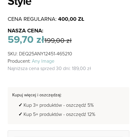
Style”
CENA REGULARNA:
400,00
ZŁ
NASZA CENA:
59,70
zł
199,00
zł
Pierwotna
Aktualna
SKU: DEQ25ANY12451-465210
cena
cena
wynosiła:
wynosi:
Producent:
Any Image
199,00 zł.
59,70 zł.
Najniższa cena sprzed 30 dni:
189,00
zł
Kupuj więcej i oszczędzaj:
Kup 3+ produktów - oszczędź 5%
Kup 5+ produktów - oszczędź 12%