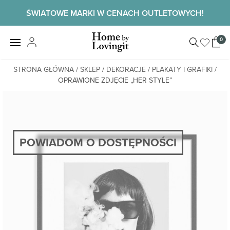
Skip
ŚWIATOWE MARKI W CENACH OUTLETOWYCH!
to
content
Home by
0
View
LovingIt
shopp
cart
STRONA GŁÓWNA
/
SKLEP
/
DEKORACJE
/
PLAKATY I GRAFIKI
/
OPRAWIONE ZDJĘCIE „HER STYLE”
POWIADOM O DOSTĘPNOŚCI