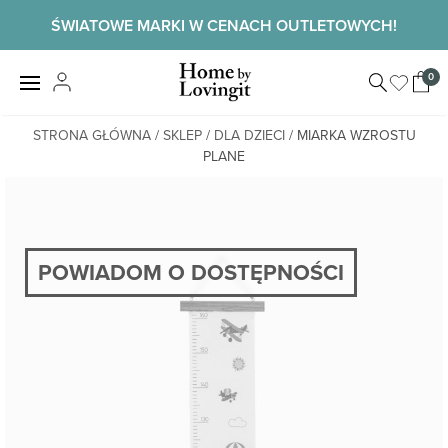
Skip
ŚWIATOWE MARKI W CENACH OUTLETOWYCH!
to
content
Home by
0
View
LovingIt
shopp
cart
STRONA GŁÓWNA
/
SKLEP
/
DLA DZIECI
/ MIARKA WZROSTU
PLANE
POWIADOM O DOSTĘPNOŚCI