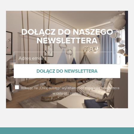
DOŁĄCZ DO NASZEGO
NEWSLETTERA
Dołącz
DOŁĄCZ DO NEWSLETTERA
Klikając na „Chcę dostęp” wyrażam chęć zapisu do newslettera
w celu ot
…
Rozwiń